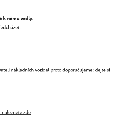
ré k němu vedly.
ředcházet.
teli nákladních vozidel proto doporučujeme: dejte si
k naleznete zde
.