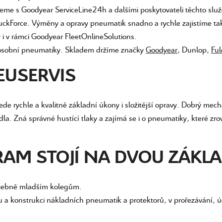
eme s Goodyear ServiceLine24h a dalšími poskytovateli těchto slu
uckForce. Výměny a opravy pneumatik snadno a rychle zajistíme tak
 v rámci Goodyear FleetOnlineSolutions.
é osobní pneumatiky. Skladem držíme značky
Goodyear
, Dunlop,
Fu
EUSERVIS
e rychle a kvalitně základní úkony i složitější opravy. Dobrý mec
la. Zná správné hustící tlaky a zajímá se i o pneumatiky, které zr
AM STOJÍ NA DVOU ZÁKLA
lužebně mladším kolegům.
tu a konstrukci nákladních pneumatik a protektorů, v prořezávání,