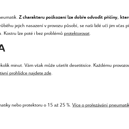
pneumatik.
Z charakteru poškození lze dobře odvodit příčiny, kte
běhu jejich nasazení v provozu působí, se naši lidé učí jim včas p
. Kostru lze poté i bez problémů
protektorovat
.
A
kolik minut. Vám však může ušetřit desetitisíce. Každému provozova
tivní prohlídce najdete zde
.
matiky nebo protektoru o 15 až 25 %.
Více o prořezávání pneumati