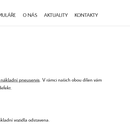
MULÁŘE
O NÁS
AKTUALITY
KONTAKTY
í nákladní pneuservis
. V rámci našich obou dílen vám
defekt.
ákladní vozidla odstavena.