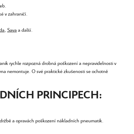
žeb.
é v zahraničí.
lda
,
Sava
a další.
hanik rychle rozpozná drobná poškození a nepravidelnosti v
ovna nemontuje. O své praktické zkušenosti se ochotně
DNÍCH PRINCIPECH:
 údržbě a opravách poškození nákladních pneumatik.