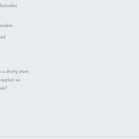
obchodní
muláře
řád
 a druhý život
vyplatí se
nak?