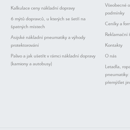
Všeobecné 
Kalkulace ceny nákladní dopravy
podmínky
6 mýtů dopravců, u kterých se šetří na
Ceníky a for
špatných místech
Reklamační 
Asijské nákladní pneumatiky a výhody
protektorování
Kontakty
Palivo a jak ušetřit v rámci nákladní dopravy
O nás
(kamiony a autobusy)
Letadla, ropa
pneumatiky: 
přemýšlet ji