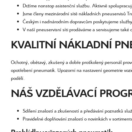
Držíme nonstop asistenční službu. Aktivně spolupracuj
Jsme členy mezinárodní sítě nákladních pneuservisů Tr
Českým i nadnárodním dopravcům poskytujeme služby i
V naší pneuservisní síti prodáváme a servisujeme tak
KVALITNÍ NÁKLADNÍ PN
Ochotný, obětavý, zkušený a dobře proškolený personál proved
opotřebení pneumatik. Upozorní na nastavení geometrie vozid
podělí.
NÁŠ VZDĚLÁVACÍ PROGR
Sdílení znalostí a zkušeností a předávání poznatků s
Pravidelné doplňování znalostí o novinkách v sortimen