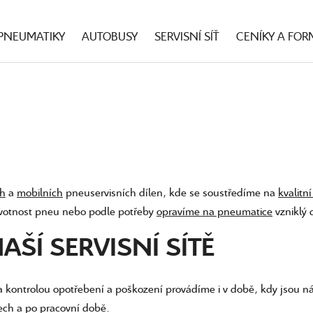
PNEUMATIKY
AUTOBUSY
SERVISNÍ SÍŤ
CENÍKY A FOR
ch
a
mobilních
pneuservisních dílen, kde se soustředíme na
kvalitn
votnost pneu nebo podle potřeby
opravíme na pneumatice
vzniklý 
AŠÍ SERVISNÍ SÍTĚ
 a kontrolou opotřebení a poškození provádíme i v době, kdy jsou n
ech a po pracovní době.