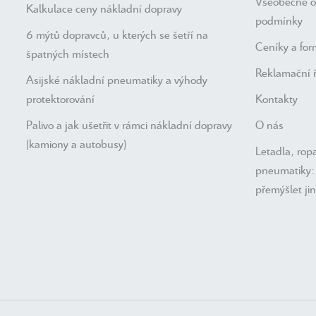
Všeobecné 
Kalkulace ceny nákladní dopravy
podmínky
6 mýtů dopravců, u kterých se šetří na
Ceníky a for
špatných místech
Reklamační 
Asijské nákladní pneumatiky a výhody
protektorování
Kontakty
Palivo a jak ušetřit v rámci nákladní dopravy
O nás
(kamiony a autobusy)
Letadla, ropa
pneumatiky: 
přemýšlet ji