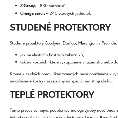
– 830 autobusů
Z-Group
– 240 vozových jednotek
Omega servis
STUDENÉ PROTEKTORY
Studené protektory Goodyear Dunlop, Marangoni a Profiride
jak na vlastních kostrách zákazníků,
tak na kostrách, které vykupujeme v tuzemsku nebo do
Kromě klasických předvulkanizovaných pasů používáme k výr
na odrásané kostry nasazovány na speciálním stroji zboku.
TEPLÉ PROTEKTORY
Tento proces se nejvíc podobá technologii výroby nové pneu
Výhoda spočívá v nízkých nákladech pro uživatele. Kromě to