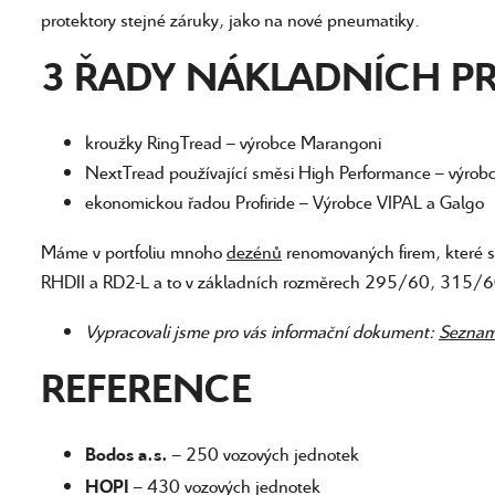
protektory stejné záruky, jako na nové pneumatiky.
3 ŘADY NÁKLADNÍCH P
kroužky RingTread – výrobce Marangoni
NextTread používající směsi High Performance – výro
ekonomickou řadou Profiride – Výrobce VIPAL a Galgo
Máme v portfoliu mnoho
dezénů
renomovaných firem, které s
RHDII a RD2-L a to v základních rozměrech 295/60, 315
Vypracovali jsme pro vás informační dokument:
Seznam 
REFERENCE
– 250 vozových jednotek
Bodos a.s.
– 430 vozových jednotek
HOPI