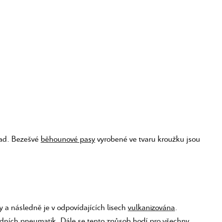
ead. Bezešvé
běhounové pasy
vyrobené ve tvaru kroužku jsou
a následně je v odpovídajících lisech
vulkanizována
.
adních pneumatik. Dále se tento způsob hodí pro všechny