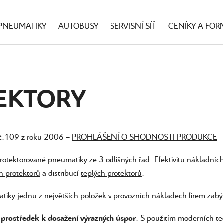
PNEUMATIKY
AUTOBUSY
SERVISNÍ SÍŤ
CENÍKY A FOR
EKTORY
 č.109 z roku 2006 –
PROHLÁŠENÍ O SHODNOSTI PRODUKCE
 protektorované pneumatiky
ze 3 odlišných řad
. Efektivitu nákladní
h protektorů
a distribucí
teplých protektorů
.
ky jednu z největších položek v provozních nákladech firem zabýv
. S použitím moderních te
o prostředek k dosažení výrazných úspor