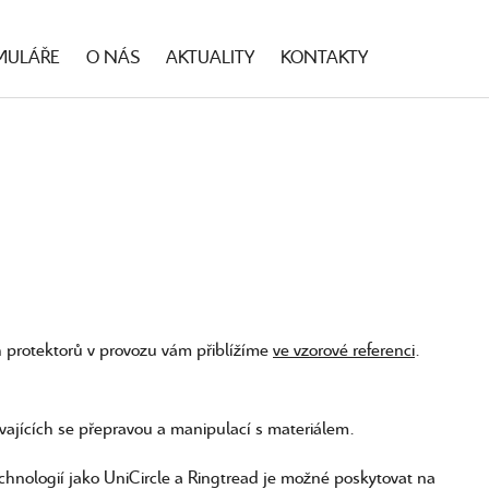
MULÁŘE
O NÁS
AKTUALITY
KONTAKTY
ch protektorů v provozu vám přiblížíme
ve vzorové referenci
.
ajících se přepravou a manipulací s materiálem.
chnologií jako UniCircle a Ringtread je možné poskytovat na