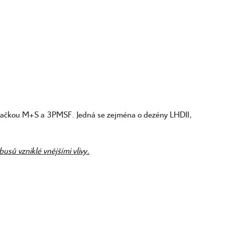
a značkou M+S a 3PMSF. Jedná se zejména o dezény LHDII,
sů vzniklé vnějšími vlivy.