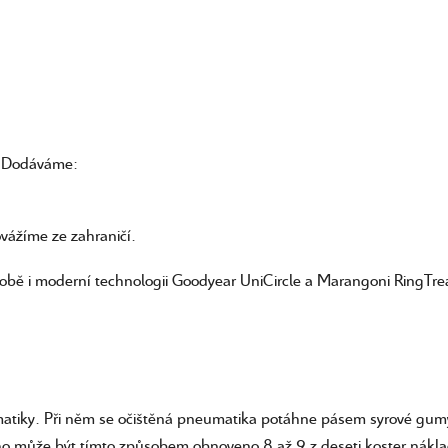
. Dodáváme:
vážíme ze zahraničí.
obě i moderní technologii Goodyear UniCircle a Marangoni RingTr
matiky. Při něm se očištěná pneumatika potáhne pásem syrové gumy 
ho může být tímto způsobem obnoveno 8 až 9 z deseti koster nákl