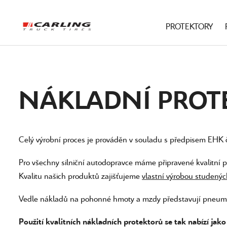
PROTEKTORY
NÁKLADNÍ PROT
Celý výrobní proces je prováděn v souladu s předpisem EHK
Pro všechny silniční autodopravce máme připravené kvalitní
Kvalitu našich produktů zajišťujeme
vlastní výrobou studenýc
Vedle nákladů na pohonné hmoty a mzdy představují pneumati
Použití kvalitních nákladních protektorů se tak nabízí jak