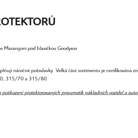
ROTEKTORŮ
bce Marangoni pod hlavičkou Goodyear
plňují náročné požadavky. Velká část sortimentu je certifikován
/60, 315/70 a 315/80.
poškození protektorovaných pneumatik nákladních vozidel a autobu