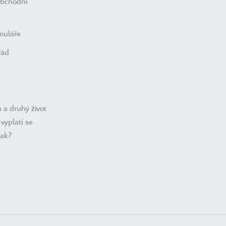
obchodní
muláře
řád
 a druhý život
vyplatí se
nak?