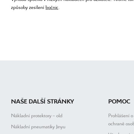
způsoby zesílení
bočnic
.
NAŠE DALŠÍ STRÁNKY
POMOC
Nákladní protektory – old
Prohlášení o
ochraně oso
Nákladní pneumatiky Jinyu